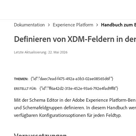
Dokumentation
Experience Platform
Handbuch zum E
Definieren von XDM-Feldern in de
Letzte Aktualisierung: 22. Mai 2026
{"id":"daec7ead-f475-492a-a3b3-02ae08565d6f"}
THEMEN:
{"id":"ff6a42d2-313e-452e-93a6-792e4fad9ff8"}
ERSTELLT FÜR:
Mit der Schema Editor in der Adobe Experience Platform-Be
und Schemafeldgruppen definieren. In diesem Handbuch werde
verfügbaren Konfigurationsoptionen für jeden Feldtyp.
Voraussetzungen