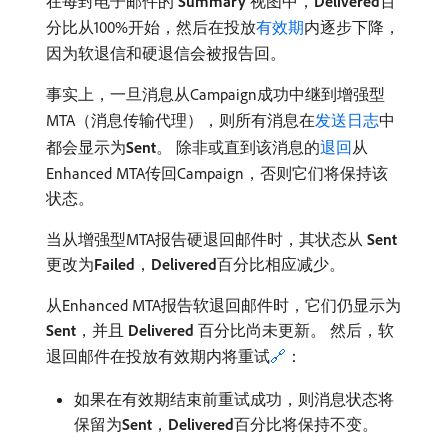
在每封电子邮件的​
Summary
​视图中，
Delivered
​百
分比从100%开始，然后在投放
有效期
内逐步下降，
因为软退信和硬退信会被报告回
。
事实上，一旦消息从Campaign成功中继到增强型
MTA（消息传输代理），则所有消息在
发送日志
中
都会显示为​
Sent
。 除非或直到该消息的
退回
从
Enhanced MTA传回Campaign，否则它们将保持该
状态。
当从增强型MTA报告硬退回邮件时，其状态从​
Sent
​
更改为​
Failed
，
Delivered
​百分比相应减少。
从Enhanced MTA报告软退回邮件时，它们仍显示为​
Sent
，并且​
Delivered
​百分比尚未更新。 然后，软
退回邮件在投放有效期内将重试
🔗
：
如果在有效期结束前重试成功，则消息状态将
保留为​
Sent
，
Delivered
​百分比将保持不变。