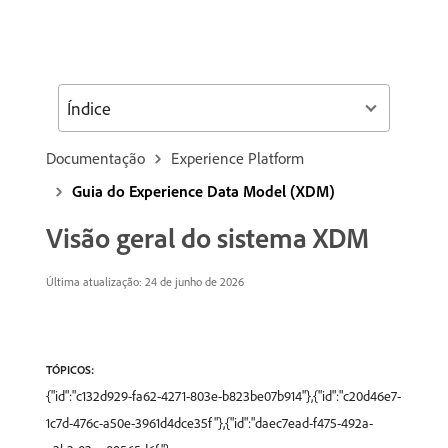
Índice
Documentação
Experience Platform
Guia do Experience Data Model (XDM)
Visão geral do sistema XDM
Última atualização: 24 de junho de 2026
TÓPICOS:
{"id":"c132d929-fa62-4271-803e-b823be07b914"},{"id":"c20d46e7-
1c7d-476c-a50e-3961d4dce35f"},{"id":"daec7ead-f475-492a-