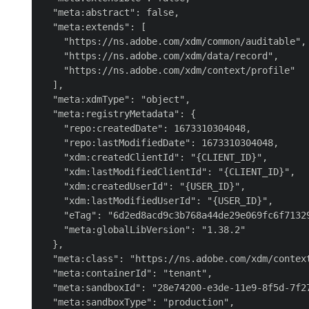
  "meta:abstract": false,

  "meta:extends": [

    "https://ns.adobe.com/xdm/common/auditable",

    "https://ns.adobe.com/xdm/data/record",

    "https://ns.adobe.com/xdm/context/profile"

  ],

  "meta:xdmType": "object",

  "meta:registryMetadata": {

    "repo:createdDate": 1673310304048,

    "repo:lastModifiedDate": 1673310304048,

    "xdm:createdClientId": "{CLIENT_ID}",

    "xdm:lastModifiedClientId": "{CLIENT_ID}",

    "xdm:createdUserId": "{USER_ID}",

    "xdm:lastModifiedUserId": "{USER_ID}",

    "eTag": "6d2ed8acd9c3b768a44de29e069fc6f71329
    "meta:globalLibVersion": "1.38.2"

  },

  "meta:class": "https://ns.adobe.com/xdm/context
  "meta:containerId": "tenant",

  "meta:sandboxId": "28e74200-e3de-11e9-8f5d-7f27
  "meta:sandboxType": "production",
