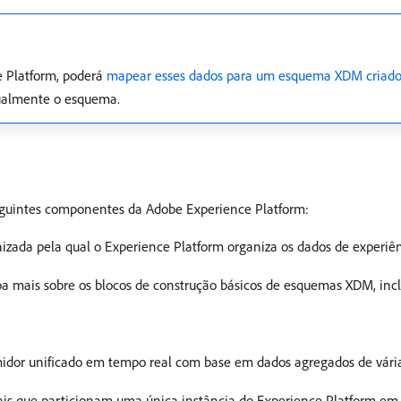
e Platform, poderá
mapear esses dados para um esquema XDM criado
nualmente o esquema.
guintes componentes da Adobe Experience Platform:
nizada pela qual o Experience Platform organiza os dados de experiên
iba mais sobre os blocos de construção básicos de esquemas XDM, incl
midor unificado em tempo real com base em dados agregados de vária
ais que particionam uma única instância do Experience Platform em 