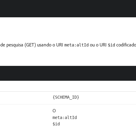
o de pesquisa (GET) usando o URI
ou o URI
codificad
meta:altId
$id
{SCHEMA_ID}
O
meta:altId
$id