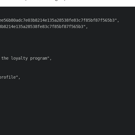
ee56b80adc7e03b8214e135a28538fe83c7f85bf87f565b3",

b8214e135a28538fe83c7f85bf87f565b3",

the loyalty program",

rofile",
