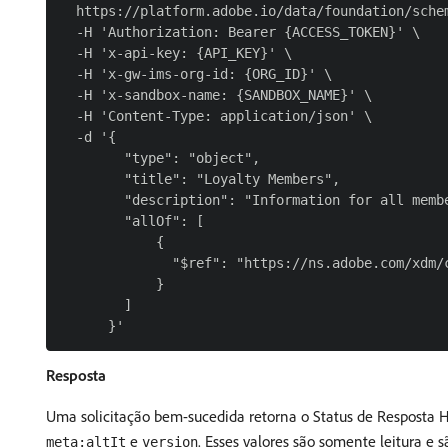
  https://platform.adobe.io/data/foundation/schem
  -H 'Authorization: Bearer {ACCESS_TOKEN}' \

  -H 'x-api-key: {API_KEY}' \

  -H 'x-gw-ims-org-id: {ORG_ID}' \

  -H 'x-sandbox-name: {SANDBOX_NAME}' \

  -H 'Content-Type: application/json' \

  -d '{

        "type": "object",

        "title": "Loyalty Members",

        "description": "Information for all membe
        "allOf": [

            {

              "$ref": "https://ns.adobe.com/xdm/c
            }

        ]

Resposta
Uma solicitação bem-sucedida retorna o Status de Resposta 
e
. Esses valores são somente leitura e 
meta:altIt
version