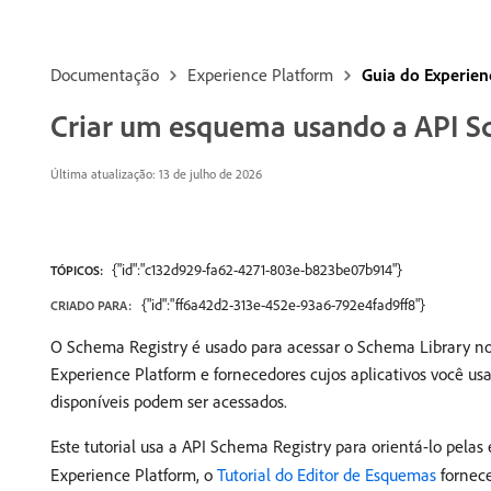
Documentação
Experience Platform
Guia do Experie
Criar um esquema usando a API S
Última atualização: 13 de julho de 2026
{"id":"c132d929-fa62-4271-803e-b823be07b914"}
TÓPICOS:
{"id":"ff6a42d2-313e-452e-93a6-792e4fad9ff8"}
CRIADO PARA:
O Schema Registry é usado para acessar o Schema Library no
Experience Platform e fornecedores cujos aplicativos você usa.
disponíveis podem ser acessados.
Este tutorial usa a API Schema Registry para orientá-lo pela
Experience Platform, o
Tutorial do Editor de Esquemas
fornece