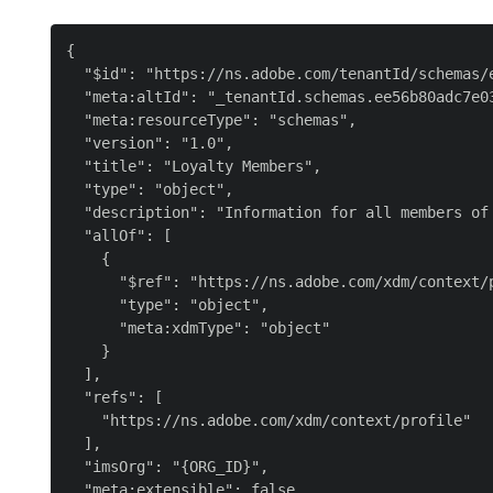
{

  "$id": "https://ns.adobe.com/tenantId/schemas/
  "meta:altId": "_tenantId.schemas.ee56b80adc7e03
  "meta:resourceType": "schemas",

  "version": "1.0",

  "title": "Loyalty Members",

  "type": "object",

  "description": "Information for all members of 
  "allOf": [

    {

      "$ref": "https://ns.adobe.com/xdm/context/p
      "type": "object",

      "meta:xdmType": "object"

    }

  ],

  "refs": [

    "https://ns.adobe.com/xdm/context/profile"

  ],

  "imsOrg": "{ORG_ID}",

  "meta:extensible": false,
