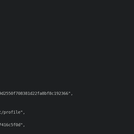
d2550f708381d22fa8bf8c192366",

/profile",

416c5f0d",
