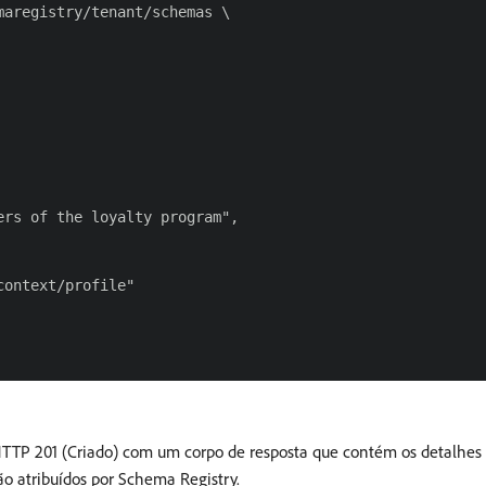
aregistry/tenant/schemas \

rs of the loyalty program",

ontext/profile"

HTTP 201 (Criado) com um corpo de resposta que contém os detalhes
são atribuídos por Schema Registry.