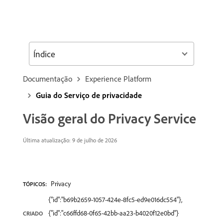
Índice
Documentação
Experience Platform
Guia do Serviço de privacidade
Visão geral do Privacy Service
Última atualização: 9 de julho de 2026
Privacy
TÓPICOS:
{"id":"b69b2659-1057-424e-8fc5-ed9e016dc554"},
{"id":"c66ffd68-0f65-42bb-aa23-b4020f12e0bd"}
CRIADO