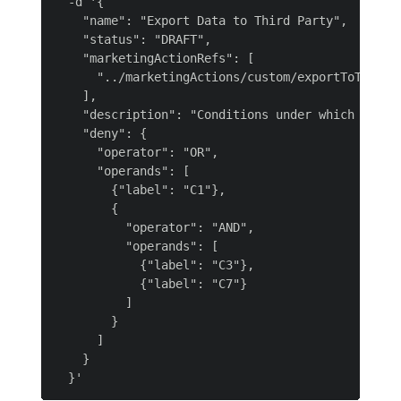
  -d '{

    "name": "Export Data to Third Party",

    "status": "DRAFT",

    "marketingActionRefs": [

      "../marketingActions/custom/exportToThirdPa
    ],

    "description": "Conditions under which data c
    "deny": {

      "operator": "OR",

      "operands": [

        {"label": "C1"},

        {

          "operator": "AND",

          "operands": [

            {"label": "C3"},

            {"label": "C7"}

          ]

        }

      ]

    }
