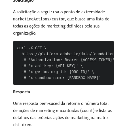
Solicitação
A solicitação a seguir usa o ponto de extremidade
, que busca uma lista de
marketingActions/custom
todas as ações de marketing definidas pela sua
organização.
curl -X GET \

  https://platform.adobe.io/data/foundation/dulep
  -H 'Authorization: Bearer {ACCESS_TOKEN}' \

  -H 'x-api-key: {API_KEY}' \

  -H 'x-gw-ims-org-id: {ORG_ID}' \

Resposta
Uma resposta bem-sucedida retorna o número total
de ações de marketing encontradas (
) e lista os
count
detalhes das próprias ações de marketing na matriz
.
children