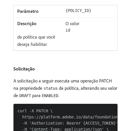
{POLICY_ID}
O valor
id
da política que você
deseja habilitar.
Solicitação
A solicitação a seguir executa uma operação PATCH
na propriedade
da política, alterando seu valor
status
de
para
.
DRAFT
ENABLED
curl -X PATCH \

  https://platform.adobe.io/data/foundation/dulep
  -H 'Authorization: Bearer {ACCESS_TOKEN}' \

  -H 'Content-Type: application/json' \
