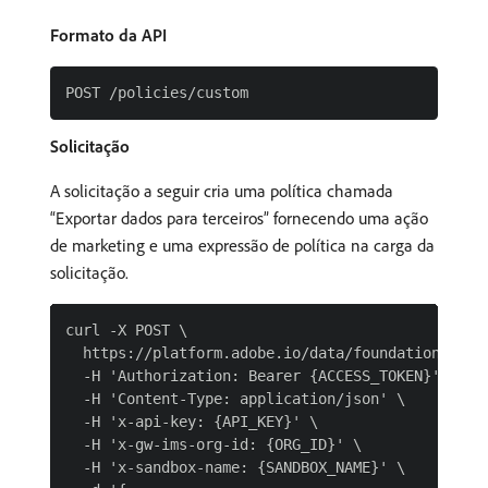
Formato da API
Solicitação
A solicitação a seguir cria uma política chamada
“Exportar dados para terceiros” fornecendo uma ação
de marketing e uma expressão de política na carga da
solicitação.
curl -X POST \

  https://platform.adobe.io/data/foundation/dulep
  -H 'Authorization: Bearer {ACCESS_TOKEN}' \

  -H 'Content-Type: application/json' \

  -H 'x-api-key: {API_KEY}' \

  -H 'x-gw-ims-org-id: {ORG_ID}' \

  -H 'x-sandbox-name: {SANDBOX_NAME}' \
