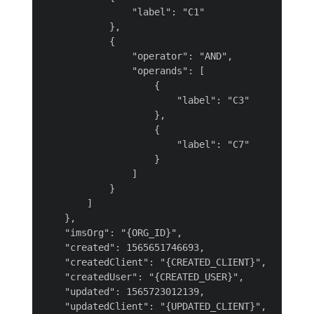
                "label": "C1"

            },

            {

                "operator": "AND",

                "operands": [

                    {

                        "label": "C3"

                    },

                    {

                        "label": "C7"

                    }

                ]

            }

        ]

    },

    "imsOrg": "{ORG_ID}",

    "created": 1565651746693,

    "createdClient": "{CREATED_CLIENT}",

    "createdUser": "{CREATED_USER}",

    "updated": 1565723012139,

    "updatedClient": "{UPDATED_CLIENT}",
