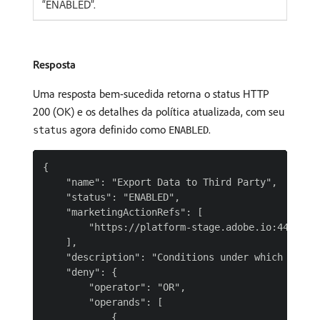
“ENABLED”.
Resposta
Uma resposta bem-sucedida retorna o status HTTP
200 (OK) e os detalhes da política atualizada, com seu
agora definido como
.
status
ENABLED
{

    "name": "Export Data to Third Party",

    "status": "ENABLED",

    "marketingActionRefs": [

        "https://platform-stage.adobe.io:443/dat
    ],

    "description": "Conditions under which data c
    "deny": {

        "operator": "OR",

        "operands": [

            {
