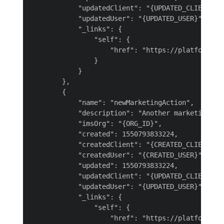
            "updatedClient": "{UPDATED_CLIENT}",

            "updatedUser": "{UPDATED_USER}",

            "_links": {

                "self": {

                    "href": "https://platform.ad
                }

            }

        },

        {

            "name": "newMarketingAction",

            "description": "Another marketing act
            "imsOrg": "{ORG_ID}",

            "created": 1550793833224,

            "createdClient": "{CREATED_CLIENT}",

            "createdUser": "{CREATED_USER}",

            "updated": 1550793833224,

            "updatedClient": "{UPDATED_CLIENT}",

            "updatedUser": "{UPDATED_USER}",

            "_links": {

                "self": {

                    "href": "https://platform.ad