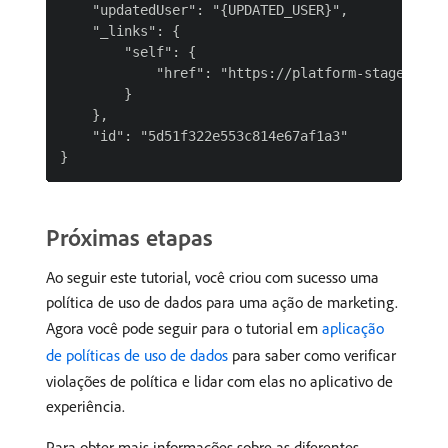
    "updatedUser": "{UPDATED_USER}",

    "_links": {

        "self": {

            "href": "https://platform-stage.adob
        }

    },

    "id": "5d51f322e553c814e67af1a3"

Próximas etapas
Ao seguir este tutorial, você criou com sucesso uma
política de uso de dados para uma ação de marketing.
Agora você pode seguir para o tutorial em
aplicação
de políticas de uso de dados
para saber como verificar
violações de política e lidar com elas no aplicativo de
experiência.
Para obter mais informações sobre as diferentes