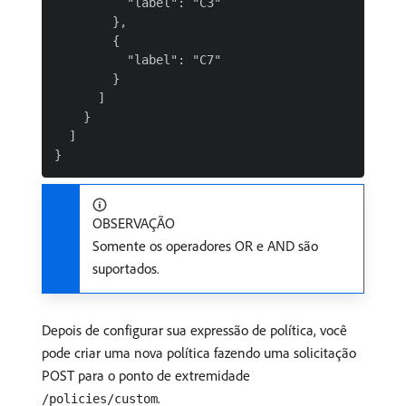
          "label": "C3"

        },

        {

          "label": "C7"

        }

      ]

    }

  ]

OBSERVAÇÃO
Somente os operadores OR e AND são
suportados.
Depois de configurar sua expressão de política, você
pode criar uma nova política fazendo uma solicitação
POST para o ponto de extremidade
.
/policies/custom