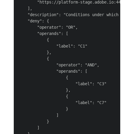
        "https://platform-stage.adobe.io:443/dat
    ],

    "description": "Conditions under which data c
    "deny": {

        "operator": "OR",

        "operands": [

            {

                "label": "C1"

            },

            {

                "operator": "AND",

                "operands": [

                    {

                        "label": "C3"

                    },

                    {

                        "label": "C7"

                    }

                ]

            }

        ]
