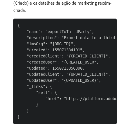
(Criado) e os detalhes da ação de marketing recém-
criada.
{

    "name": "exportToThirdParty",

    "description": "Export data to a third party"
    "imsOrg": "{ORG_ID}",

    "created": 1550713341915,

    "createdClient": "{CREATED_CLIENT}",

    "createdUser": "{CREATED_USER",

    "updated": 1550713856390,

    "updatedClient": "{UPDATED_CLIENT}",

    "updatedUser": "{UPDATED_USER}",

    "_links": {

        "self": {

            "href": "https://platform.adobe.io:4
        }

    }
