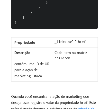
                }

            }

        }

    ]

_links.self.href
Cada item na matriz
children
contém uma ID de URI
para a ação de
marketing listada.
Quando você encontrar a ação de marketing que
deseja usar, registre o valor da propriedade
. Este
href
valor é usado durante a próxima etapa de
criação de