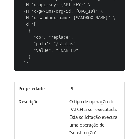
  -H 'x-api-key: {API_KEY}' \

  -H 'x-gw-ims-org-id: {ORG_ID}' \

  -H 'x-sandbox-name: {SANDBOX_NAME}' \

  -d '[

    {

      "op": "replace",

      "path": "/status",

      "value": "ENABLED"

    }

op
O tipo de operação do
PATCH a ser executada.
Esta solicitação executa
uma operação de
“substituição”.