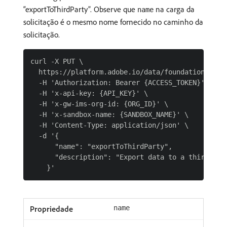
“exportToThirdParty”. Observe que
na carga da
name
solicitação é o mesmo nome fornecido no caminho da
solicitação.
curl -X PUT \

  https://platform.adobe.io/data/foundation/dule
  -H 'Authorization: Bearer {ACCESS_TOKEN}' \

  -H 'x-api-key: {API_KEY}' \

  -H 'x-gw-ims-org-id: {ORG_ID}' \

  -H 'x-sandbox-name: {SANDBOX_NAME}' \

  -H 'Content-Type: application/json' \

  -d '{

      "name": "exportToThirdParty",

      "description": "Export data to a third part
name