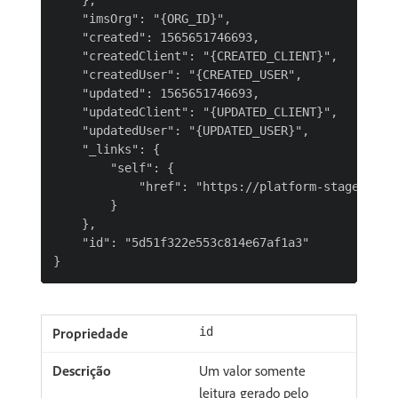
    },

    "imsOrg": "{ORG_ID}",

    "created": 1565651746693,

    "createdClient": "{CREATED_CLIENT}",

    "createdUser": "{CREATED_USER",

    "updated": 1565651746693,

    "updatedClient": "{UPDATED_CLIENT}",

    "updatedUser": "{UPDATED_USER}",

    "_links": {

        "self": {

            "href": "https://platform-stage.adob
        }

    },

    "id": "5d51f322e553c814e67af1a3"

id
Um valor somente
leitura gerado pelo