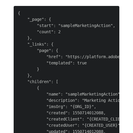
{

    "_page": {

        "start": "sampleMarketingAction",

        "count": 2

    },

    "_links": {

        "page": {

            "href": "https://platform.adobe.io/ma
            "templated": true

        }

    },

    "children": [

        {

            "name": "sampleMarketingAction",

            "description": "Marketing Action desc
            "imsOrg": "{ORG_ID}",

            "created": 1550714012088,

            "createdClient": "{CREATED_CLIENT}",

            "createdUser": "{CREATED_USER}",

            "updated": 1550714012088,
