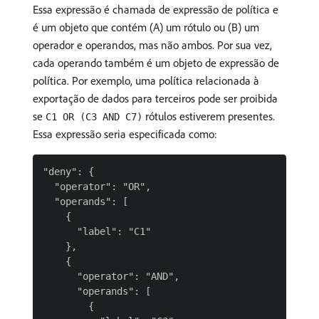
Essa expressão é chamada de expressão de política e
é um objeto que contém (A) um rótulo ou (B) um
operador e operandos, mas não ambos. Por sua vez,
cada operando também é um objeto de expressão de
política. Por exemplo, uma política relacionada à
exportação de dados para terceiros pode ser proibida
se
rótulos estiverem presentes.
C1 OR (C3 AND C7)
Essa expressão seria especificada como:
"deny": {

  "operator": "OR",

  "operands": [

    {

      "label": "C1"

    },

    {

      "operator": "AND",

      "operands": [

        {
