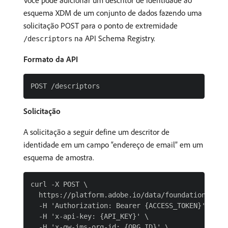
esquema XDM de um conjunto de dados fazendo uma
solicitação POST para o ponto de extremidade
na API Schema Registry.
/descriptors
Formato da API
Solicitação
A solicitação a seguir define um descritor de
identidade em um campo “endereço de email” em um
esquema de amostra.
curl -X POST \

  https://platform.adobe.io/data/foundation/schem
  -H 'Authorization: Bearer {ACCESS_TOKEN}' \

  -H 'x-api-key: {API_KEY}' \

  -H 'x-gw-ims-org-id: {ORG_ID}' \
