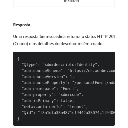
incluído.
Resposta
Uma resposta bem-sucedida retorna o status HTTP 201
(Criado) e os detalhes do descritor recém-criado.
{

  "@type": "xdm:descriptorIdentity",

  "xdm:sourceSchema": "https://ns.adobe.com/{TEN
  "xdm:sourceVersion": 1,

  "xdm:sourceProperty": "/personalEmail/address",
  "xdm:namespace": "Email",

  "xdm:property": "xdm:code",

  "xdm:isPrimary": false,

  "meta:containerId": "tenant",

  "@id": "f3a1dfa38a4871cf4442a33074c1f9406a59340