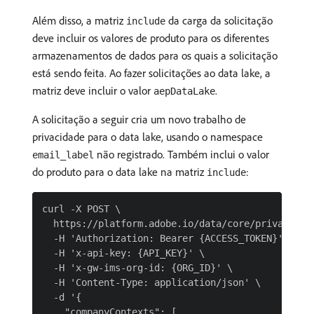
Além disso, a matriz
da carga da solicitação
include
deve incluir os valores de produto para os diferentes
armazenamentos de dados para os quais a solicitação
está sendo feita. Ao fazer solicitações ao data lake, a
matriz deve incluir o valor
.
aepDataLake
A solicitação a seguir cria um novo trabalho de
privacidade para o data lake, usando o namespace
não registrado. Também inclui o valor
email_label
do produto para o data lake na matriz
:
include
curl -X POST \

  https://platform.adobe.io/data/core/privacy/job
  -H 'Authorization: Bearer {ACCESS_TOKEN}' \

  -H 'x-api-key: {API_KEY}' \

  -H 'x-gw-ims-org-id: {ORG_ID}' \

  -H 'Content-Type: application/json' \

  -d '{

    "companyContexts": [
