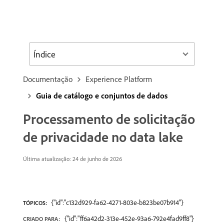
Índice
Documentação
Experience Platform
Guia de catálogo e conjuntos de dados
Processamento de solicitação
de privacidade no data lake
Última atualização: 24 de junho de 2026
{"id":"c132d929-fa62-4271-803e-b823be07b914"}
TÓPICOS:
{"id":"ff6a42d2-313e-452e-93a6-792e4fad9ff8"}
CRIADO PARA: