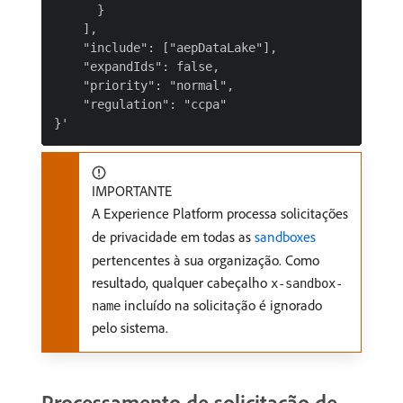
      }

    ],

    "include": ["aepDataLake"],

    "expandIds": false,

    "priority": "normal",

    "regulation": "ccpa"

IMPORTANTE
A Experience Platform processa solicitações
de privacidade em todas as
sandboxes
pertencentes à sua organização. Como
resultado, qualquer cabeçalho
x-sandbox-
incluído na solicitação é ignorado
name
pelo sistema.
Processamento de solicitação de