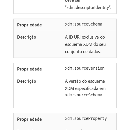
“xdm:descriptorIdentity”.
xdm:sourceSchema
A ID URI exclusiva do
esquema XDM do seu
conjunto de dados.
xdm:sourceVersion
A versão do esquema
XDM especificada em
xdm:sourceSchema
.
xdm:sourceProperty