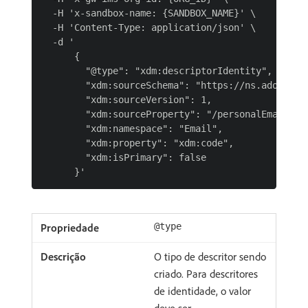
  -H 'x-sandbox-name: {SANDBOX_NAME}' \

  -H 'Content-Type: application/json' \

  -d '

      {

        "@type": "xdm:descriptorIdentity",

        "xdm:sourceSchema": "https://ns.adobe.co
        "xdm:sourceVersion": 1,

        "xdm:sourceProperty": "/personalEmail/add
        "xdm:namespace": "Email",

        "xdm:property": "xdm:code",

        "xdm:isPrimary": false

@type
O tipo de descritor sendo
criado. Para descritores
de identidade, o valor
deve ser