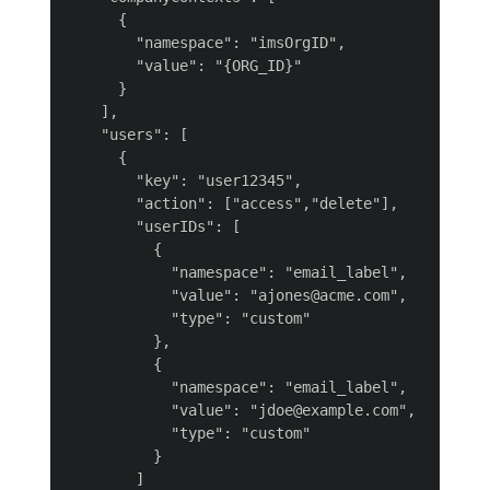
      {

        "namespace": "imsOrgID",

        "value": "{ORG_ID}"

      }

    ],

    "users": [

      {

        "key": "user12345",

        "action": ["access","delete"],

        "userIDs": [

          {

            "namespace": "email_label",

            "value": "ajones@acme.com",

            "type": "custom"

          },

          {

            "namespace": "email_label",

            "value": "jdoe@example.com",

            "type": "custom"

          }

        ]
