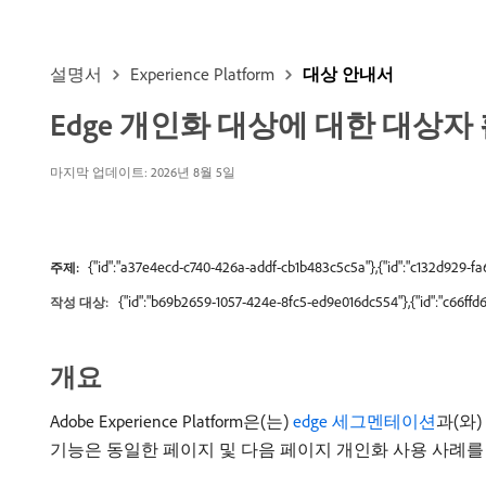
설명서
Experience Platform
대상 안내서
Edge 개인화 대상에 대한 대상자
마지막 업데이트: 2026년 8월 5일
{"id":"a37e4ecd-c740-426a-addf-cb1b483c5c5a"},{"id":"c132d929-
주제:
{"id":"b69b2659-1057-424e-8fc5-ed9e016dc554"},{"id":"c66ff
작성 대상:
개요
Adobe Experience Platform은(는)
edge 세그멘테이션
과(와)
기능은 동일한 페이지 및 다음 페이지 개인화 사용 사례를