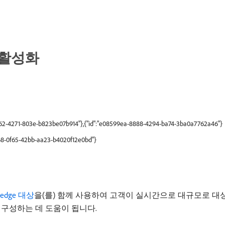
 활성화
fa62-4271-803e-b823be07b914"},{"id":"e08599ea-8888-4294-ba74-3ba0a7762a46"}
d68-0f65-42bb-aa23-b4020f12e0bd"}
edge 대상
을(를) 함께 사용하여 고객이 실시간으로 대규모로 대상
 구성하는 데 도움이 됩니다.