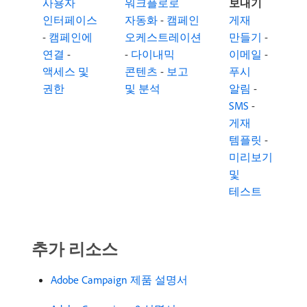
사용자
워크플로로
보내기
인터페이스
자동화
-
캠페인
게재
-
캠페인에
오케스트레이션
만들기
-
연결
-
-
다이내믹
이메일
-
액세스 및
콘텐츠
-
보고
푸시
-
권한
및 분석
알림
-
SMS
-
게재
-
템플릿
-
미리보기
-
및
테스트
추가 리소스
Adobe Campaign 제품 설명서