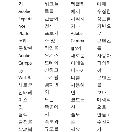
워크플
기
템플릿
대해
로를
Adobe
에서
수집한
만들어
Experie
시작하
정보를
전체
nce
거나
기반으
프로세
Platfor
Adobe
로
스 및
m과
Campa
콘텐츠
작업을
통합된
ign의
를
오케스
Adobe
새로운
사용자
트레이
Campa
이메일
정의하
션하고
ign
디자이
여
마케팅
Web의
너를
콘텐츠
캠페인
새로운
사용하
를
의
인터페
면
보다
모든
이스
코드는
매력적
측면에
및
한
으로
서
탐색
줄도
만들고
속도와
환경을
쓸
수신자
규모를
살펴봅
필요
가