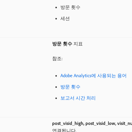
방문 횟수
세션
방문 횟수
지표
참조:
Adobe Analytics에 사용되는 용어
방문 횟수
보고서 시간 처리
post_visid_high, post_visid_low, visit_
연결됩니다.