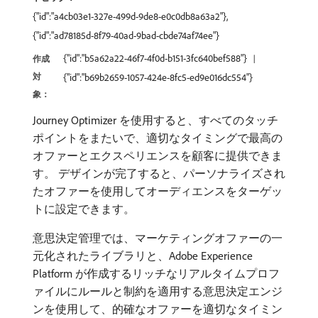
{"id":"a4cb03e1-327e-499d-9de8-e0c0db8a63a2"},
{"id":"ad78185d-8f79-40ad-9bad-cbde74af74ee"}
{"id":"b5a62a22-46f7-4f0d-b151-3fc640bef588"}
作成
対
{"id":"b69b2659-1057-424e-8fc5-ed9e016dc554"}
象：
Journey Optimizer を使用すると、すべてのタッチ
ポイントをまたいで、適切なタイミングで最高の
オファーとエクスペリエンスを顧客に提供できま
す。 デザインが完了すると、パーソナライズされ
たオファーを使用してオーディエンスをターゲッ
トに設定できます。
意思決定管理では、マーケティングオファーの一
元化されたライブラリと、Adobe Experience
Platform が作成するリッチなリアルタイムプロフ
ァイルにルールと制約を適用する意思決定エンジ
ンを使用して、的確なオファーを適切なタイミン