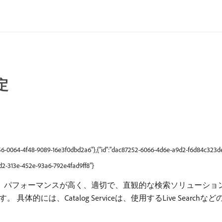
定
1356-0064-4f48-9089-16e3f0dbd2a6"},{"id":"dac87252-6066-4d6e-a9d2-f6d84c323de
42d2-313e-452e-93a6-792e4fad9ff8"}
、パフォーマンスが高く、適切で、直観的な検索ソリューショ
には、Catalog Serviceは、使用するLive Search