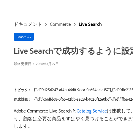
ドキュメント
Commerce
Live Search
PaaSのみ
Live Searchで成功するように設
最終更新日： 2026年7月29日
{"id":"c1256247-af4b-46d8-9dca-0c654ecfa157"},{"id":"d1e2
トピック：
{"id":"c66ffd68-0f65-42bb-aa23-b4020f12e0bd"},{"id":"ff6a
作成対象：
Adobe Commerce Live Searchと
Catalog Service
は連携して
り、顧客は必要な商品をすばやく見つけることができます。 具体的
します。