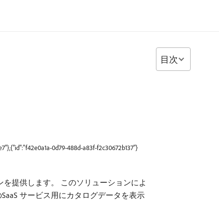
目次
7"},{"id":"f42e0a1a-0d79-488d-a83f-f2c30672b137"}
ンを提供します。 このソリューションによ
などのSaaS サービス用にカタログデータを表示