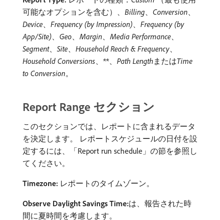
可能なオプションを含む）、
Billing
、
Conversion
、
Device
、
Frequency (by Impression)
、
Frequency (by
App/Site)
、
Geo
、
Margin
、
Media Performance
、
Segment
、
Site
、
Household Reach & Frequency
、
Household Conversions
、**、
Path Length
​または​
Time
to Conversion
。
Report Range セクション
このセクションでは、レポートに含まれるデータ
を決定します。 レポートスケジュールの日付を設
定するには、「Report run schedule」の節を参照し
てください。
Timezone:
レポートのタイムゾーン。
Observe Daylight Savings Time:
​は、報告された時
間に夏時間を考慮します。