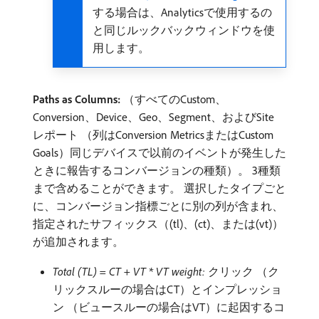
する場合は、Analyticsで使用するの
と同じルックバックウィンドウを使
用します。
Paths as Columns:
（すべてのCustom、
Conversion、Device、Geo、Segment、およびSite
レポート （列はConversion MetricsまたはCustom
Goals）同じデバイスで以前のイベントが発生した
ときに報告するコンバージョンの種類）。 3種類
まで含めることができます。 選択したタイプごと
に、コンバージョン指標ごとに別の列が含まれ、
指定されたサフィックス（(tl)、(ct)、または(vt)）
が追加されます。
Total (TL) = CT + VT * VT weight:
クリック （ク
リックスルーの場合はCT）とインプレッショ
ン （ビュースルーの場合はVT）に起因するコ