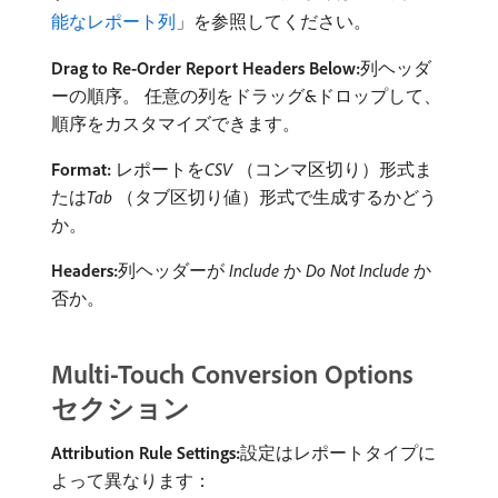
能なレポート列
」を参照してください。
Drag to Re-Order Report Headers Below:
​列ヘッダ
ーの順序。 任意の列をドラッグ&ドロップして、
順序をカスタマイズできます。
Format:
レポートを​
CSV
（コンマ区切り）形式ま
たは​
Tab
（タブ区切り値）形式で生成するかどう
か。
Headers:
​列ヘッダーが​
Include
​か​
Do Not Include
​か
否か。
Multi-Touch Conversion Options
セクション
Attribution Rule Settings:
​設定はレポートタイプに
よって異なります：