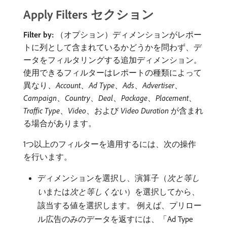
Apply Filters セクション
Filter by:
（オプション）ディメンションがレポー
トに列として含まれているかどうかを問わず、デ
ータをフィルタリングする追加ディメンション。
使用できるフィルターはレポートの種類によって
異なり、
Account
、
Ad Type
、
Ads
、
Advertiser
、
Campaign
、
Country
、
Deal
、
Package
、
Placement
、
Traffic Type
、
Video
、および​
Video Duration
​が含まれ
る場合があります。
1つ以上のフィルターを適用するには、次の操作
を行います。
ディメンションを選択し、演算子（
次と等し
い
​または​
次と等しくない
）を選択してから、
該当する値を選択します。 例えば、プリロー
ル広告のみのデータを返すには、「Ad Type