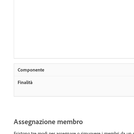
Assegnazione membro
Esistono tre modi per assegnare o rimuovere i membri da un gr