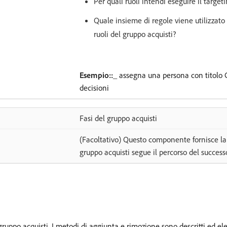
Per quali ruoli intendi eseguire il target
Quale insieme di regole viene utilizzato
ruoli del gruppo acquisti?
Esempio::_
assegna una persona con titolo 
decisioni
Fasi del gruppo acquisti
(Facoltativo) Questo componente fornisce la
gruppo acquisti segue il percorso del success
uppo acquisti. I metodi di aggiunta e rimozione sono descritti ed ele