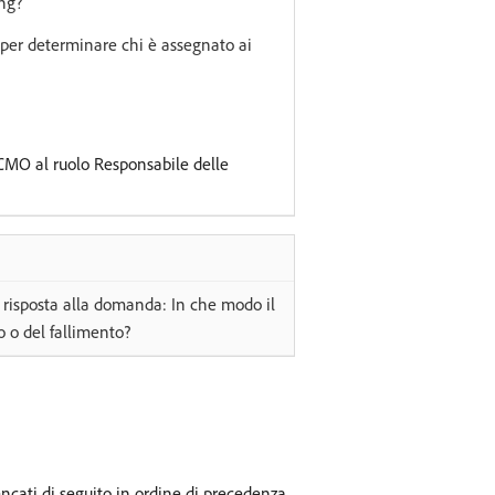
ing?
 per determinare chi è assegnato ai
CMO al ruolo Responsabile delle
 risposta alla domanda: In che modo il
o o del fallimento?
ncati di seguito in ordine di precedenza.