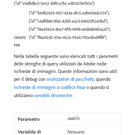
{"id":"e9dbdbc5-3e52-40f0-a7bc-e18542967b7a"}
{"id":"b69b2659-1057-424e-8fc5-ed9e016dc554"},
{"id":"c66ffd68-0f65-42bb-aa23-b4020f12e0bd"},
{"id":"f8a45b24-4be7-4f1b-909b-60d06b483a20"},
{"id":"ff6a42d2-313e-452e-93a6-792e4fad9ff8"}
CREATO
PER:
Nella tabella seguente sono elencati tutti i parametri
delle stringhe di query utilizzati da Adobe nelle
richieste di immagini. Queste informazioni sono utili
per il debug con
analizzatori di pacchetti
, quando
richieste di immagini a codifica fissa
o quando si
utilizzano
variabili dinamiche
.
aamlh
Nessuno