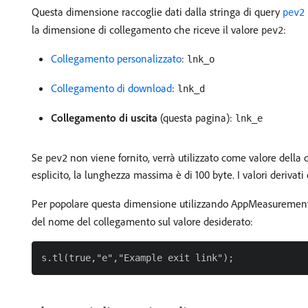
Questa dimensione raccoglie dati dalla stringa di query
pev2
la dimensione di collegamento che riceve il valore
:
pev2
Collegamento personalizzato
:
lnk_o
Collegamento di download
:
lnk_d
Collegamento di uscita
(questa pagina):
lnk_e
Se
non viene fornito, verrà utilizzato come valore della
pev2
esplicito, la lunghezza massima è di 100 byte. I valori derivat
Per popolare questa dimensione utilizzando AppMeasurement
del nome del collegamento sul valore desiderato: