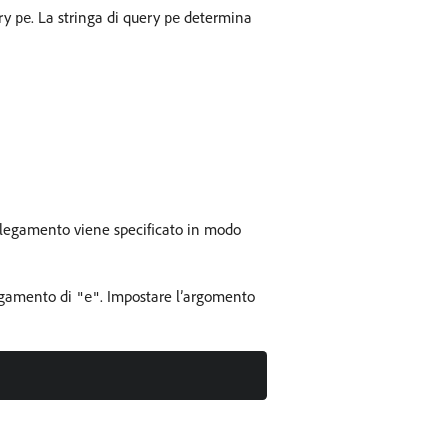
ery
. La stringa di query
determina
pe
pe
llegamento viene specificato in modo
egamento di
. Impostare l’argomento
"e"