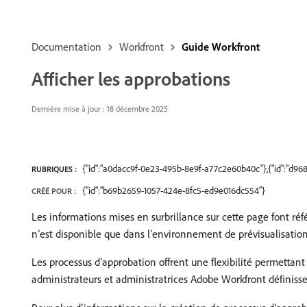
Documentation
Workfront
Guide Workfront
Afficher les approbations
Dernière mise à jour : 18 décembre 2025
{"id":"a0dacc9f-0e23-495b-8e9f-a77c2e60b40c"},{"id":"d9
RUBRIQUES :
{"id":"b69b2659-1057-424e-8fc5-ed9e016dc554"}
CRÉÉ POUR :
Les informations mises en surbrillance sur cette page font ré
n’est disponible que dans l’environnement de prévisualisatio
Les processus d’approbation offrent une flexibilité permettant
administrateurs et administratrices Adobe Workfront définiss