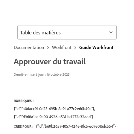
Table des matières
Documentation
Workfront
Guide Workfront
Approuver du travail
Dernière mise à jour : 16 octobre 2025
RUBRIQUES :
{"id":"a0dacc9f-0e23-495b-8e9f-a77c2e60b40c"},
{"id":"d968a1bc-9a90-4926-a531-bcf272c32aad"}
{"id":"b69b2659-1057-424e-8fc5-ed9e016dc554"}
CRÉÉ POUR :