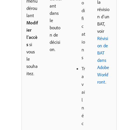
menu
la
o
ant
dérou
révisio
di
dans
lant
n d’un
fi
le
Modif
BAT,
c
bouto
ier
voir
at
n de
l’accè
Révisi
io
décisi
s
si
on de
on.
n
vous
BAT
s
le
dans
souha
Adobe
Tr
itez.
Workf
a
ront
.
v
ai
l
n
é
c