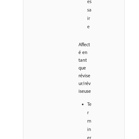
es
sa
ir
e
Affect
é en
tant
que
révise
ur/rév
iseuse
Te
r
m
in
er