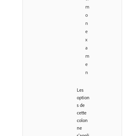
m
o
n
e
x
a
m
e
n
Les
option
s de
cette
colon
ne
s'appli