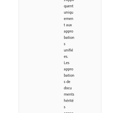
quent
uniqu
emen
t aux
appro
bation
s
unifié
es.
Les
appro
bation
s de
docu
ments
hérité
s