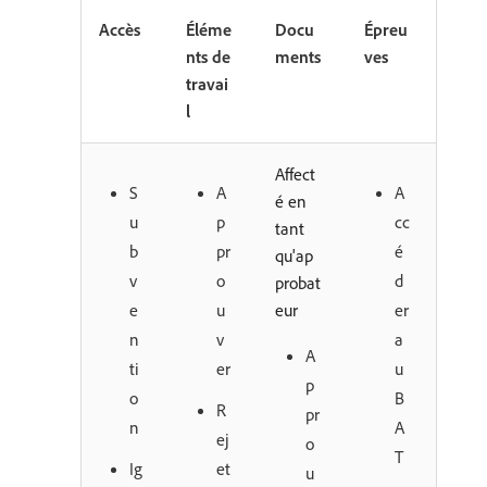
Accès
Éléme
Docu
Épreu
nts de
ments
ves
travai
l
Affect
S
A
A
é en
u
p
cc
tant
b
pr
é
qu'ap
v
o
d
probat
e
u
eur
er
n
v
a
A
ti
er
u
p
o
B
R
pr
n
A
ej
o
T
Ig
et
u