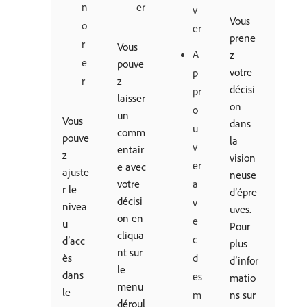
n
er
v
Vous
o
er
prene
r
Vous
A
z
e
pouve
votre
p
r
z
décisi
pr
laisser
on
o
un
Vous
dans
u
comm
pouve
la
v
entair
z
vision
er
e avec
ajuste
neuse
votre
a
r le
d’épre
décisi
v
nivea
uves.
on en
e
u
Pour
cliqua
c
d’acc
plus
nt sur
ès
d
d’infor
le
dans
es
matio
menu
le
m
ns sur
déroul