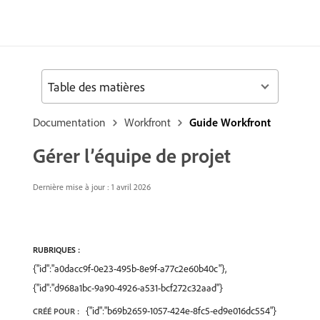
Table des matières
Documentation
Workfront
Guide Workfront
Gérer l’équipe de projet
Dernière mise à jour : 1 avril 2026
RUBRIQUES :
{"id":"a0dacc9f-0e23-495b-8e9f-a77c2e60b40c"},
{"id":"d968a1bc-9a90-4926-a531-bcf272c32aad"}
{"id":"b69b2659-1057-424e-8fc5-ed9e016dc554"}
CRÉÉ POUR :