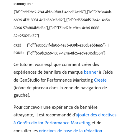
RUBRIQUES :
{"id":"bffd9bc2-7f41-4bf6-9f08-f14cbd37afd7"},{"id":"c7c3a4ab-
6b96-4f2f-8931-4d2b360c3d12"},{"id":"cd5564d5-2a4e-4a5a-
8064-57a804f6fd3a"},{"id":"f71bd2fc-e9ca-4cb6-8088-
82e250211e32"}
{"id":"e8ccd51f-da0d-4e3b-939b-e30d5ebb1ea5"}
CRÉÉ
POUR :
{"id":"b69b2659-1057-424e-8fc5-ed9e016dc554"}
Ce tutoriel vous explique comment créer des
expériences de bannière de marque
banner
à l’aide
de GenStudio for Performance Marketing
Create
(icône de pinceau dans la zone de navigation de
gauche).
Pour concevoir une expérience de bannière
attrayante, il est recommandé d’
ajouter des directives
à GenStudio for Performance Marketing
et de
consulter les
principes de base de la rédaction