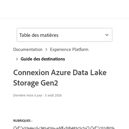
Table des matières
Documentation
Experience Platform
Guide des destinations
Connexion Azure Data Lake
Storage Gen2
Dernière mise à jour : 5 août 2026
RUBRIQUES :
{"id":"a37e4ecd-c740-426a-addf-cb1b483c5c5a"},{"id":"c132d929-