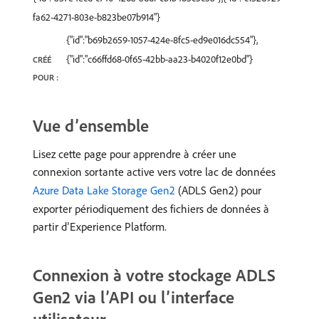
fa62-4271-803e-b823be07b914"}
{"id":"b69b2659-1057-424e-8fc5-ed9e016dc554"},
{"id":"c66ffd68-0f65-42bb-aa23-b4020f12e0bd"}
CRÉÉ
POUR :
Vue d’ensemble
Lisez cette page pour apprendre à créer une
connexion sortante active vers votre lac de données
Azure Data Lake Storage Gen2
(ADLS Gen2) pour
exporter périodiquement des fichiers de données à
partir d’Experience Platform.
Connexion à votre stockage ADLS
Gen2 via l’API ou l’interface