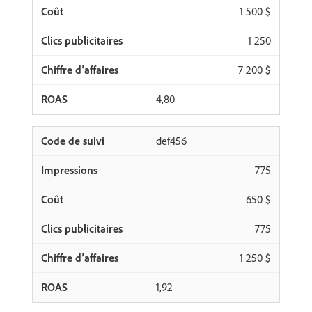
1 500 $
1 250
7 200 $
4,80
def456
775
650 $
775
1 250 $
1,92