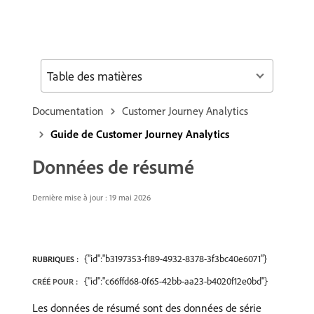
Table des matières
Documentation
Customer Journey Analytics
Guide de Customer Journey Analytics
Données de résumé
Dernière mise à jour : 19 mai 2026
{"id":"b3197353-f189-4932-8378-3f3bc40e6071"}
RUBRIQUES :
{"id":"c66ffd68-0f65-42bb-aa23-b4020f12e0bd"}
CRÉÉ POUR :
Les données de résumé sont des données de série