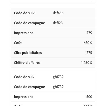
def456
def123
775
650 $
775
1 250 $
ghi789
ghi789
500