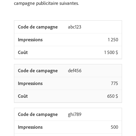
campagne publicitaire suivantes.
abc123
1 250
1 500 $
def456
775
650 $
ghi789
500