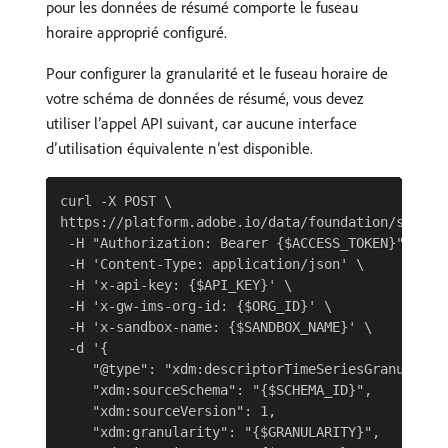
pour les données de résumé comporte le fuseau
horaire approprié configuré.
Pour configurer la granularité et le fuseau horaire de
votre schéma de données de résumé, vous devez
utiliser l’appel API suivant, car aucune interface
d’utilisation équivalente n’est disponible.
curl -X POST \

https://platform.adobe.io/data/foundation/schemar
 -H "Authorization: Bearer {$ACCESS_TOKEN}" \

 -H 'Content-Type: application/json' \

 -H 'x-api-key: {$API_KEY}' \

 -H 'x-gw-ims-org-id: {$ORG_ID}' \

 -H 'x-sandbox-name: {$SANDBOX_NAME}' \

 -d '{

    "@type": "xdm:descriptorTimeSeriesGranularity
    "xdm:sourceSchema": "{$SCHEMA_ID}",

    "xdm:sourceVersion": 1,

    "xdm:granularity": "{$GRANULARITY}",
