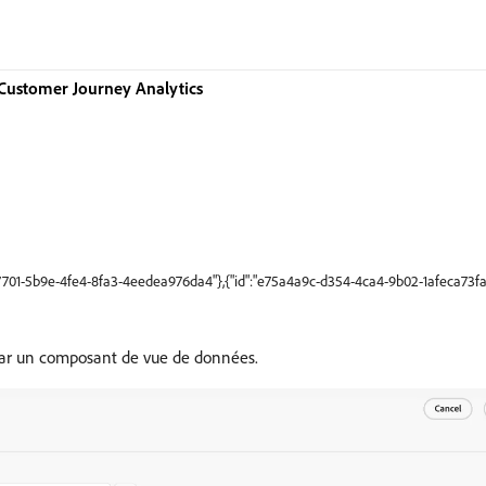
Customer Journey Analytics
77701-5b9e-4fe4-8fa3-4eedea976da4"},{"id":"e75a4a9c-d354-4ca4-9b02-1afeca73f
 par un composant de vue de données.