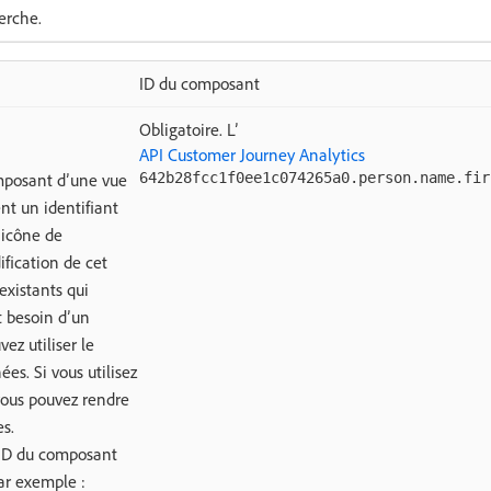
erche.
ID du composant
Obligatoire. Lʼ
API Customer Journey Analytics
mposant d’une vue
642b28fcc1f0ee1c074265a0.person.name.fir
t un identifiant
’icône de
ification de cet
existants qui
 besoin d’un
ez utiliser le
s. Si vous utilisez
ous pouvez rendre
s.
l’ID du composant
ar exemple :