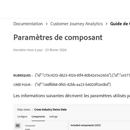
Documentation
Customer Journey Analytics
Guide de 
Paramètres de composant
Dernière mise à jour : 23 février 2026
{"id":"c73c4213-d623-4126-81f4-80b42e5e2656"},{"id":"ce5
RUBRIQUES :
{"id":"c66ffd68-0f65-42bb-aa23-b4020f12e0bd"}
CRÉÉ POUR :
Les informations suivantes décrivent les paramètres utilisés