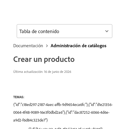
Tabla de contenido
Documentación
Administración de catálogos
Crear un producto
Última actualización: 16 de junio de 2026
TEMAS:
{"id":"c18ed297-2187-4aec-affb-9d9654eca6fc"},{"id":"d1e21356-
0064-4f48-9089-16e3f0dbd2a6"},{"id":"dac87252-6066-4d6e-
a9d2-f6d84c323de7"}