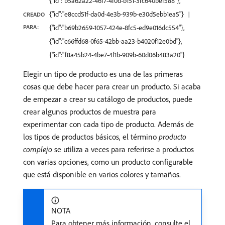
{"id":"b5a62a22-46f7-4f0d-b151-3fc640bef588"},
{"id":"e8ccd51f-da0d-4e3b-939b-e30d5ebb1ea5"}
CREADO
PARA:
{"id":"b69b2659-1057-424e-8fc5-ed9e016dc554"},
{"id":"c66ffd68-0f65-42bb-aa23-b4020f12e0bd"},
{"id":"f8a45b24-4be7-4f1b-909b-60d06b483a20"}
Elegir un tipo de producto es una de las primeras
cosas que debe hacer para crear un producto. Si acaba
de empezar a crear su catálogo de productos, puede
crear algunos productos de muestra para
experimentar con cada tipo de producto. Además de
los tipos de productos básicos, el término
producto
complejo
se utiliza a veces para referirse a productos
con varias opciones, como un producto configurable
que está disponible en varios colores y tamaños.
NOTA
Para obtener más información, consulte el