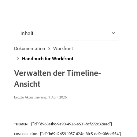
Inhalt
Dokumentation
Workfront
Handbuch für Workfront
Verwalten der Timeline-
Ansicht
Letzte Aktualisierung: 1. April 2026
{"id":"d968a1bc-9a90-4926-a531-bcf272c32aad"}
THEMEN:
{"id":"b69b2659-1057-424e-8fc5-ed9e016dc554"}
ERSTELLT FÜR: