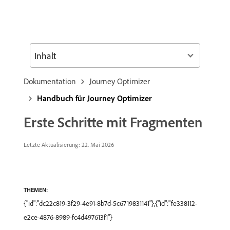
Inhalt
Dokumentation
Journey Optimizer
Handbuch für Journey Optimizer
Erste Schritte mit Fragmenten
Letzte Aktualisierung: 22. Mai 2026
THEMEN:
{"id":"dc22c819-3f29-4e91-8b7d-5c6719831141"},{"id":"fe338112-
e2ce-4876-8989-fc4d497613f1"}