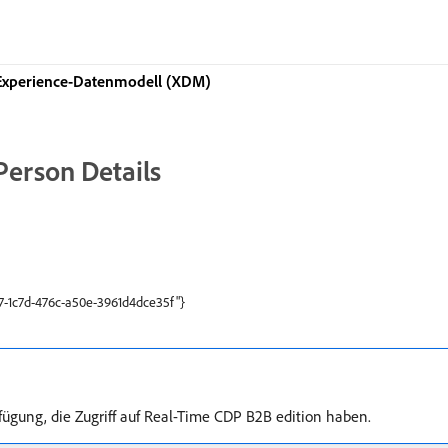
xperience-Datenmodell (XDM)
erson Details
e7-1c7d-476c-a50e-3961d4dce35f"}
fügung, die Zugriff auf Real-Time CDP B2B edition haben.