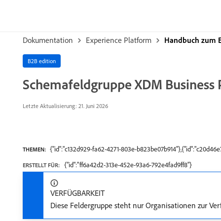
Dokumentation
Experience Platform
Handbuch zum E
B2B edition
Schemafeldgruppe XDM Business P
Letzte Aktualisierung: 21. Juni 2026
{"id":"c132d929-fa62-4271-803e-b823be07b914"},{"id":"c20d46
THEMEN:
{"id":"ff6a42d2-313e-452e-93a6-792e4fad9ff8"}
ERSTELLT FÜR:
VERFÜGBARKEIT
Diese Feldergruppe steht nur Organisationen zur Ver