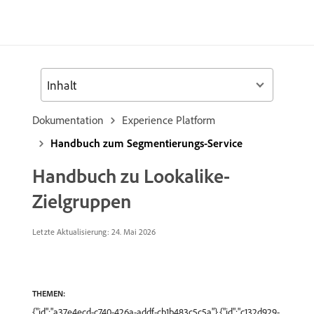
Inhalt
Dokumentation
Experience Platform
Handbuch zum Segmentierungs-Service
Handbuch zu Lookalike-
Zielgruppen
Letzte Aktualisierung: 24. Mai 2026
THEMEN:
{"id":"a37e4ecd-c740-426a-addf-cb1b483c5c5a"},{"id":"c132d929-