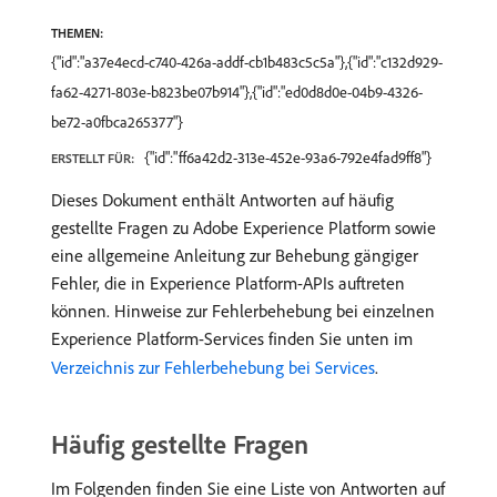
THEMEN:
{"id":"a37e4ecd-c740-426a-addf-cb1b483c5c5a"},{"id":"c132d929-
fa62-4271-803e-b823be07b914"},{"id":"ed0d8d0e-04b9-4326-
be72-a0fbca265377"}
{"id":"ff6a42d2-313e-452e-93a6-792e4fad9ff8"}
ERSTELLT FÜR:
Dieses Dokument enthält Antworten auf häufig
gestellte Fragen zu Adobe Experience Platform sowie
eine allgemeine Anleitung zur Behebung gängiger
Fehler, die in Experience Platform-APIs auftreten
können. Hinweise zur Fehlerbehebung bei einzelnen
Experience Platform-Services finden Sie unten im
Verzeichnis zur Fehlerbehebung bei Services
.
Häufig gestellte Fragen
Im Folgenden finden Sie eine Liste von Antworten auf