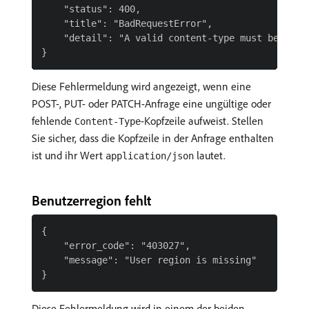
    "status": 400,

    "title": "BadRequestError",

    "detail": "A valid content-type must be speci
Diese Fehlermeldung wird angezeigt, wenn eine
POST-, PUT- oder PATCH-Anfrage eine ungültige oder
fehlende
-Kopfzeile aufweist. Stellen
Content-Type
Sie sicher, dass die Kopfzeile in der Anfrage enthalten
ist und ihr Wert
lautet.
application/json
Benutzerregion fehlt
{

    "error_code": "403027",

    "message": "User region is missing"

Diese Fehlermeldung wird in einem der beiden