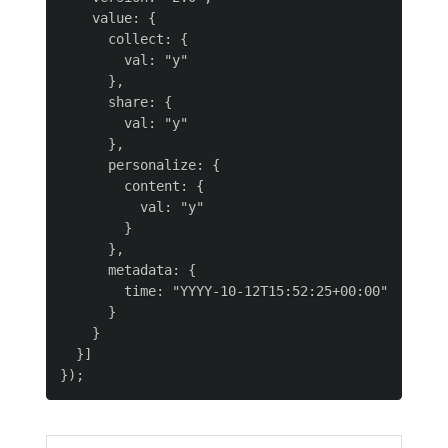
    value: {

      collect: {

        val: "y"

      },

      share: {

        val: "y"

      },

      personalize: {

        content: {

          val: "y"

        }

      },

      metadata: {

        time: "YYYY-10-12T15:52:25+00:00"

      }

    }

  }]
