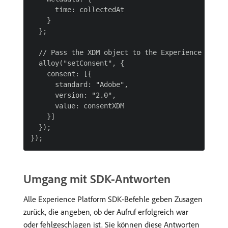
      time: collectedAt

    }

  };

  // Pass the XDM object to the Experience Platfo
  alloy("setConsent", {

    consent: [{

      standard: "Adobe",

      version: "2.0",

      value: consentXDM

    }]

  });

Umgang mit SDK-Antworten
Alle Experience Platform SDK-Befehle geben Zusagen
zurück, die angeben, ob der Aufruf erfolgreich war
oder fehlgeschlagen ist. Sie können diese Antworten