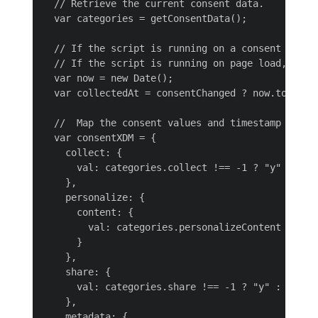
  // Retrieve the current consent data.

  var categories = getConsentData();

  // If the script is running on a consent change
  // If the script is running on page load, set 
  var now = new Date();

  var collectedAt = consentChanged ? now.toISOStr
  //  Map the consent values and timestamp to XDM
  var consentXDM = {

    collect: {

      val: categories.collect !== -1 ? "y" : "n"

    },

    personalize: {

      content: {

        val: categories.personalizeContent !== -1
      }

    },

    share: {

      val: categories.share !== -1 ? "y" : "n"

    },

    metadata: {
