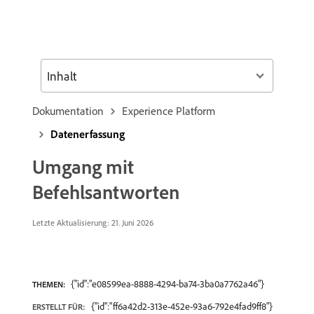
Inhalt
Dokumentation
Experience Platform
Datenerfassung
Umgang mit
Befehlsantworten
Letzte Aktualisierung: 21. Juni 2026
{"id":"e08599ea-8888-4294-ba74-3ba0a7762a46"}
THEMEN:
{"id":"ff6a42d2-313e-452e-93a6-792e4fad9ff8"}
ERSTELLT FÜR: