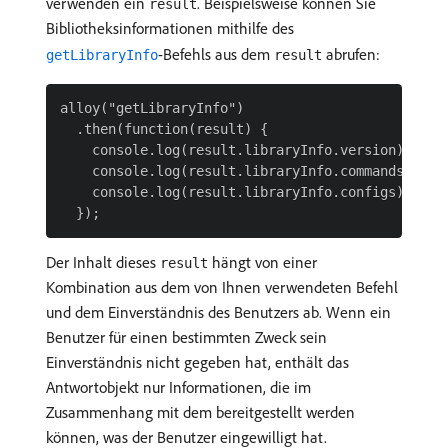
verwenden ein
. Beispielsweise können Sie
result
Bibliotheksinformationen mithilfe des
-Befehls aus dem
abrufen:
getLibraryInfo
result
alloy("getLibraryInfo")

  .then(function(result) {

    console.log(result.libraryInfo.version);

    console.log(result.libraryInfo.commands);

    console.log(result.libraryInfo.configs);

Der Inhalt dieses
hängt von einer
result
Kombination aus dem von Ihnen verwendeten Befehl
und dem Einverständnis des Benutzers ab. Wenn ein
Benutzer für einen bestimmten Zweck sein
Einverständnis nicht gegeben hat, enthält das
Antwortobjekt nur Informationen, die im
Zusammenhang mit dem bereitgestellt werden
können, was der Benutzer eingewilligt hat.