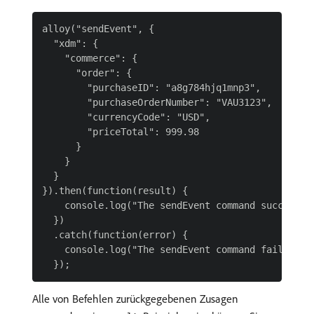
alloy("sendEvent", {

  "xdm": {

    "commerce": {

      "order": {

        "purchaseID": "a8g784hjq1mnp3",

        "purchaseOrderNumber": "VAU3123",

        "currencyCode": "USD",

        "priceTotal": 999.98

      }

    }

  }

}).then(function(result) {

    console.log("The sendEvent command succeeded.
  })

  .catch(function(error) {

    console.log("The sendEvent command failed.");
Alle von Befehlen zurückgegebenen Zusagen