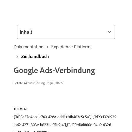
Inhalt
Dokumentation
Experience Platform
Zielhandbuch
Google Ads-Verbindung
Letzte Aktualisierung: 9. Juli 2026
THEMEN:
{"id":"a37e4ecd-c740-426a-addf-cb1b483c5c5a"},{"id":"c132d929-
fa62-4271-803e-b823be07b914"},{"id":"ed0d8d0e-04b9-4326-