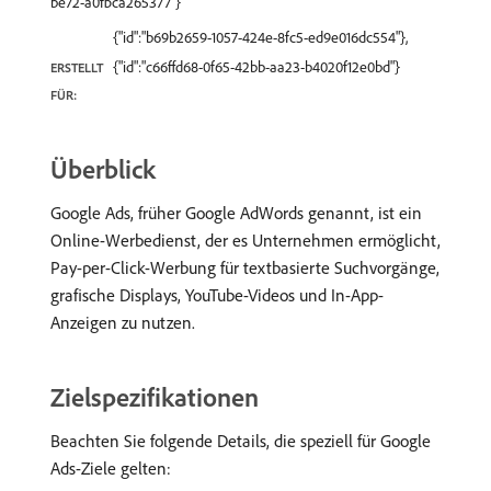
be72-a0fbca265377"}
{"id":"b69b2659-1057-424e-8fc5-ed9e016dc554"},
{"id":"c66ffd68-0f65-42bb-aa23-b4020f12e0bd"}
ERSTELLT
FÜR:
Überblick
Google Ads, früher Google AdWords genannt, ist ein
Online-Werbedienst, der es Unternehmen ermöglicht,
Pay-per-Click-Werbung für textbasierte Suchvorgänge,
grafische Displays, YouTube-Videos und In-App-
Anzeigen zu nutzen.
Zielspezifikationen
Beachten Sie folgende Details, die speziell für Google
Ads-Ziele gelten: