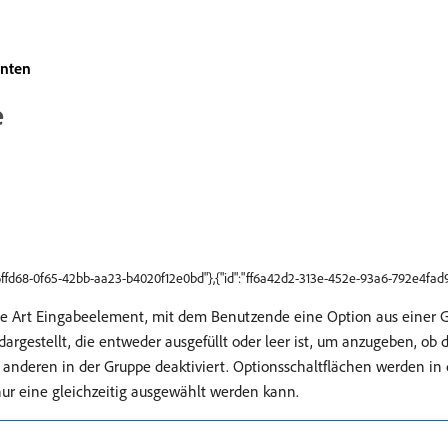
nten
e
6ffd68-0f65-42bb-aa23-b4020f12e0bd"},{"id":"ff6a42d2-313e-452e-93a6-792e4fad9
eine Art Eingabeelement, mit dem Benutzende eine Option aus eine
dargestellt, die entweder ausgefüllt oder leer ist, um anzugeben, ob
anderen in der Gruppe deaktiviert. Optionsschaltflächen werden in
ur eine gleichzeitig ausgewählt werden kann.