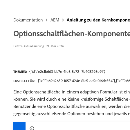
Dokumentation
AEM
Anleitung zu den Kernkompone
Optionsschaltflächen-Komponent
Letzte Aktualisierung: 21. Mai 2026
{"id":"e2c1b6d3-bb7e-4fe8-8c72-f7b403298e91"}
THEMEN:
{"id":"b69b2659-1057-424e-8fc5-ed9e016dc554"},{"id":"c6
ERSTELLT FÜR:
Eine Optionsschaltfläche in einem adaptiven Formular ist 
können. Sie wird durch eine kleine kreisförmige Schaltfläche 
Benutzende eine Optionsschaltfläche auswählen, werden die 
gegenseitig ausschließende Optionen bestehen und jeweils n