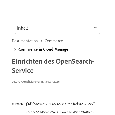
Inhalt
Dokumentation
Commerce
Commerce in Cloud Manager
Einrichten des OpenSearch-
Service
Letzte Aktualisierung: 13. Januar 2026
{"id":"dac87252-6066-4d6e-a9d2-f6d84c323de7"}
THEMEN:
{"id":"c66ffd68-0f65-42bb-aa23-b4020f12e0bd"},