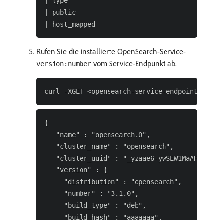
| type                                     | 
| public                                   | 
Rufen Sie die installierte OpenSearch-Service-
vom Service-Endpunkt ab.
version:number
{

   "name" : "opensearch.0",

   "cluster_name" : "opensearch",

   "cluster_uuid" : "_yzaae6-ywSEW1MaAF8ZPWyQ
   "version" : {

     "distribution" : "opensearch",

     "number" : "3.1.0",

     "build_type" : "deb",

     "build_hash" : "aaaaaaa",
