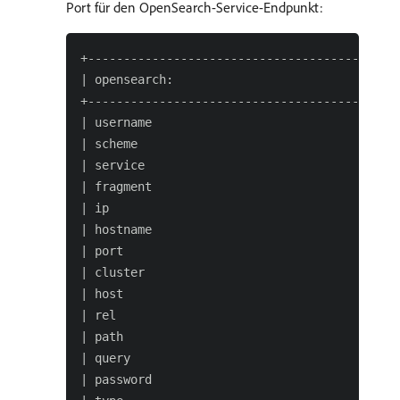
Port für den OpenSearch-Service-Endpunkt:
+------------------------------------------+-
| opensearch:                                
+------------------------------------------+-
| username                                 | 
| scheme                                   | 
| service                                  | 
| fragment                                 | 
| ip                                       | 
| hostname                                 | 
| port                                     | 
| cluster                                  | 
| host                                     | 
| rel                                      | 
| path                                     | 
| query                                    | 
| password                                 | 