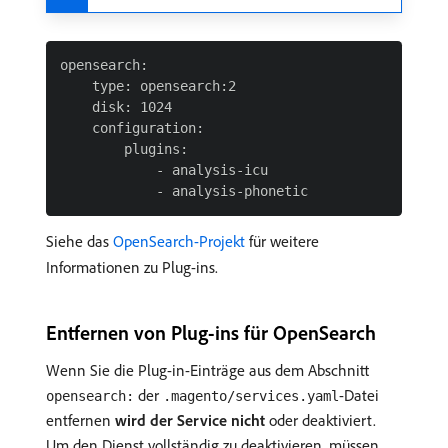
opensearch:

    type: opensearch:2

    disk: 1024

    configuration:

        plugins:

            - analysis-icu

Siehe das
OpenSearch-Projekt
für weitere
Informationen zu Plug-ins.
Entfernen von Plug-ins für OpenSearch
Wenn Sie die Plug-in-Einträge aus dem Abschnitt
der
-Datei
opensearch:
.magento/services.yaml
entfernen
wird der Service nicht
oder deaktiviert.
Um den Dienst vollständig zu deaktivieren, müssen