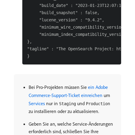
     "build_date" : "2023-01-23T12:07:18.7606
     "build_snapshot" : false,

     "lucene_version" : "9.4.2",

     "minimum_wire_compatibility_version" : "
     "minimum_index_compatibility_version" : 
},

"tagline" : "The OpenSearch Project: https://
Bei Pro-Projekten müssen Sie
ein Adobe
Commerce-Support-Ticket einreichen
um
Services
nur in
und
Staging
Production
zu installieren oder zu aktualisieren.
Geben Sie an, welche Service-Änderungen
erforderlich sind, schließen Sie Ihre