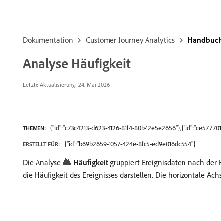
Dokumentation
Customer Journey Analytics
Handbuch 
Analyse Häufigkeit
Letzte Aktualisierung: 24. Mai 2026
{"id":"c73c4213-d623-4126-81f4-80b42e5e2656"},{"id":"ce5777
THEMEN:
{"id":"b69b2659-1057-424e-8fc5-ed9e016dc554"}
ERSTELLT FÜR:
Die Analyse
Häufigkeit
gruppiert Ereignisdaten nach der Hä
die Häufigkeit des Ereignisses darstellen. Die horizontale A