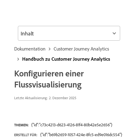
Inhalt
Dokumentation
Customer Journey Analytics
Handbuch zu Customer Journey Analytics
Konfigurieren einer
Flussvisualisierung
Letzte Aktualisierung: 2. Dezember 2025
{"id":"c73c4213-d623-4126-81f4-80b42e5e2656"}
THEMEN:
{"id":"b69b2659-1057-424e-8fc5-ed9e016dc554"}
ERSTELLT FÜR: