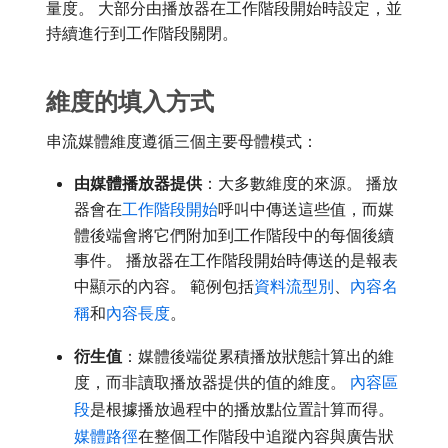
量度。 大部分由播放器在工作階段開始時設定，並
持續進行到工作階段關閉。
維度的填入方式
串流媒體維度遵循三個主要母體模式：
由媒體播放器提供
：大多數維度的來源。 播放
器會在
工作階段開始
呼叫中傳送這些值，而媒
體後端會將它們附加到工作階段中的每個後續
事件。 播放器在工作階段開始時傳送的是報表
中顯示的內容。 範例包括
資料流型別
、
內容名
稱
和
內容長度
。
衍生值
：媒體後端從累積播放狀態計算出的維
度，而非讀取播放器提供的值的維度。
內容區
段
是根據播放過程中的播放點位置計算而得。
媒體路徑
在整個工作階段中追蹤內容與廣告狀