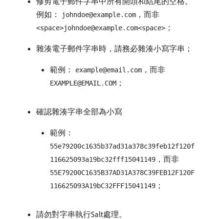
修剪電子郵件字串中所有開頭和結尾的空格。
例如：
，而非
johndoe@example.com
；
<space>johndoe@example.com<space>
雜湊電子郵件字串時，請務必雜湊小寫字串；
範例：
，而非
example@email.com
；
EXAMPLE@EMAIL.COM
確認雜湊字串全部為小寫
範例：
55e79200c1635b37ad31a378c39feb12f120f
，而非
116625093a19bc32fff15041149
55E79200C1635B37AD31A378C39FEB12F120F
；
116625093A19bC32FFF15041149
請勿對字串執行Salt處理。