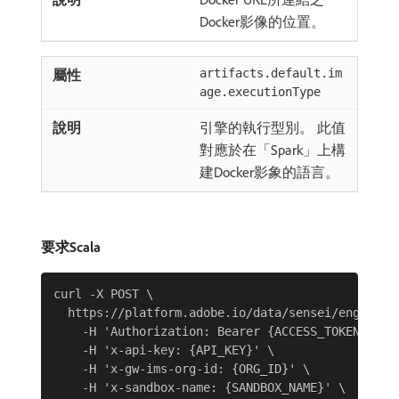
Docker影像的位置。
artifacts.default.im
age.executionType
引擎的執行型別。 此值
對應於在「Spark」上構
建Docker影象的語言。
要求Scala
curl -X POST \

  https://platform.adobe.io/data/sensei/engines \
    -H 'Authorization: Bearer {ACCESS_TOKEN}' \

    -H 'x-api-key: {API_KEY}' \

    -H 'x-gw-ims-org-id: {ORG_ID}' \

    -H 'x-sandbox-name: {SANDBOX_NAME}' \
