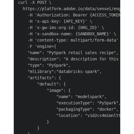
curl -X POST \

  https://platform.adobe.io/data/sensei/engines \
    -H 'Authorization: Bearer {ACCESS_TOKEN}' \

    -H 'x-api-key: {API_KEY}' \

    -H 'x-gw-ims-org-id: {ORG_ID}' \

    -H 'x-sandbox-name: {SANDBOX_NAME}' \

    -H 'content-type: multipart/form-data' \

    -F 'engine={

    "name": "PySpark retail sales recipe",

    "description": "A description for this Engine
    "type": "PySpark",

    "mlLibrary":"databricks-spark",

    "artifacts": {

        "default": {

            "image": {

                "name": "modelspark",

                "executionType": "PySpark",

                "packagingType": "docker",

                "location": "v1d2cs4mimnlttw.azur
            }

        }
