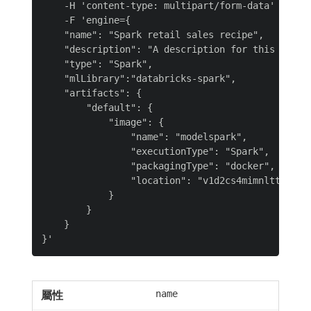
    -H 'content-type: multipart/form-data' \

    -F 'engine={

    "name": "Spark retail sales recipe",

    "description": "A description for this Engine
    "type": "Spark",

    "mlLibrary":"databricks-spark",

    "artifacts": {

        "default": {

            "image": {

                "name": "modelspark",

                "executionType": "Spark",

                "packagingType": "docker",

                "location": "v1d2cs4mimnlttw.azur
            }

        }

    }

name