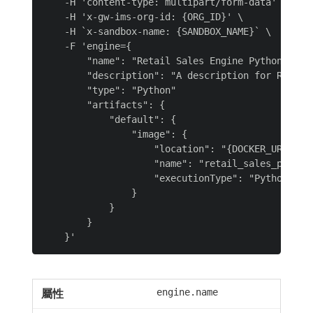
    -H 'content-type: multipart/form-data' \

    -H 'x-gw-ims-org-id: {ORG_ID}' \

    -H `x-sandbox-name: {SANDBOX_NAME}` \

    -F 'engine={

        "name": "Retail Sales Engine Python",

        "description": "A description for Retail
        "type": "Python"

        "artifacts": {

            "default": {

                "image": {

                    "location": "{DOCKER_URL}",

                    "name": "retail_sales_python"
                    "executionType": "Python"

                }

            }

        }

engine.name