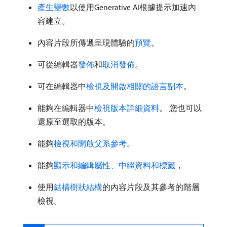
產生變數
以使用Generative AI根據提示加速內
容建立。
內容片段所傳遞呈現體驗的
預覽
。
可從編輯器
發佈
和
取消發佈
。
可在編輯器中
檢視及開啟相關的語言副本
。
能夠在編輯器中
檢視版本詳細資料
。 您也可以
還原至選取的版本。
能夠
檢視和開啟父系參考
。
能夠
顯示和編輯屬性、中繼資料和標籤
，
使用
結構樹狀結構
的內容片段及其參考的階層
檢視。