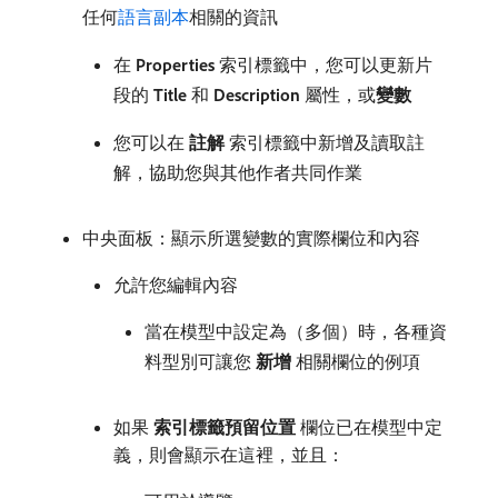
任何
語言副本
相關的資訊
在​
Properties
​索引標籤中，您可以更新片
段的​
Title
​和​
Description
​屬性，或​
變數
您可以在​
註解
​索引標籤中新增及讀取註
解，協助您與其他作者共同作業
中央面板：顯示所選變數的實際欄位和內容
允許您編輯內容
當在模型中設定為（多個）時，各種資
料型別可讓您​
新增
​相關欄位的例項
如果​
索引標籤預留位置
​欄位已在模型中定
義，則會顯示在這裡，並且：