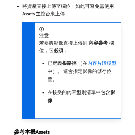
將資產直接上傳至欄位；如此可避免需使用​
Assets
​主控台來上傳
注意
若要將影像直接上傳到​
內容參考
​欄
位，它​
必須
：
已定義​
根路徑
（在
內容片段模型
中）。 這會指定影像的儲存位
置。
在接受的內容型別清單中包含​
影
像
參考本機Assets