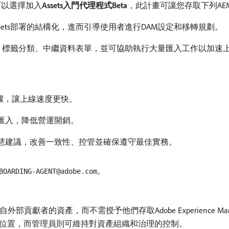
您可以選擇加入​
Assets入門代理程式Beta
，此計畫可讓您存取下列AEM Bra
sets部署的結構化，進而引導使用者進行DAM設定和移轉規劃。
夾階層、標籤分類、中繼資料表單，並可協助執行大量匯入工作以加速
步驟，讓上線速度更快。
匯入，降低營運開銷。
慧建議，改善一致性、控管並確保遵守最佳實務。
。
BOARDING-AGENT@adobe.com
獻者的資產，而不需授予他們存取Adobe Experience Mana
位置，而管理員則可維持對資產組織和治理的控制。