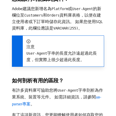
Adobe建議您新增名為
或
的新
Platform
User-Agent
欄位至
和
資料庫表格，以便在建
Customers
Orders
立使用者或下訂單時儲存此資訊。 如果您使用SQL
資料庫，此欄位應該是
。
VARCHAR(255)
注意
字串的長度允許遠超過此長
User-Agent
度，但實際上很少超過此長度。
如何剖析有用的區段？
有許多資料庫可協助您將
字串剖析為作
User-Agent
業系統、裝置等元件。 如需詳細資訊，請參閱
ua-
parser專案
。
有了這項新資訊，您更能瞭解使用者如何存取您的