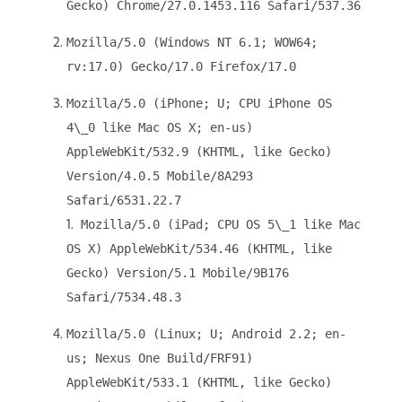
Gecko) Chrome/27.0.1453.116 Safari/537.36
Mozilla/5.0 (Windows NT 6.1; WOW64;
rv:17.0) Gecko/17.0 Firefox/17.0
Mozilla/5.0 (iPhone; U; CPU iPhone OS
4\_0 like Mac OS X; en-us)
AppleWebKit/532.9 (KHTML, like Gecko)
Version/4.0.5 Mobile/8A293
Safari/6531.22.7
1.
Mozilla/5.0 (iPad; CPU OS 5\_1 like Mac
OS X) AppleWebKit/534.46 (KHTML, like
Gecko) Version/5.1 Mobile/9B176
Safari/7534.48.3
Mozilla/5.0 (Linux; U; Android 2.2; en-
us; Nexus One Build/FRF91)
AppleWebKit/533.1 (KHTML, like Gecko)