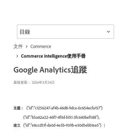
目錄
文件
Commerce
Commerce Intelligence使用手冊
Google Analytics追蹤
最後更新： 2026年3月24日
{"id":"c1256247-af4b-46d8-9dca-0c654ecfa157"}
主題：
{"id":"b5a62a22-46f7-4f0d-b151-3fc640bef588"},
{"id":"e8ccd51f-da0d-4e3b-939b-e30d5ebb1ea5"}
建立