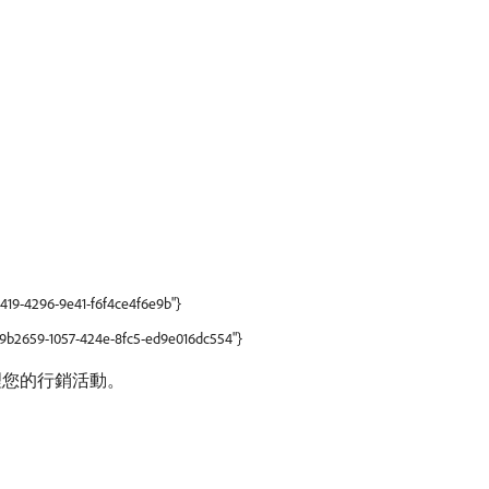
5419-4296-9e41-f6f4ce4f6e9b"}
b69b2659-1057-424e-8fc5-ed9e016dc554"}
管理您的行銷活動。