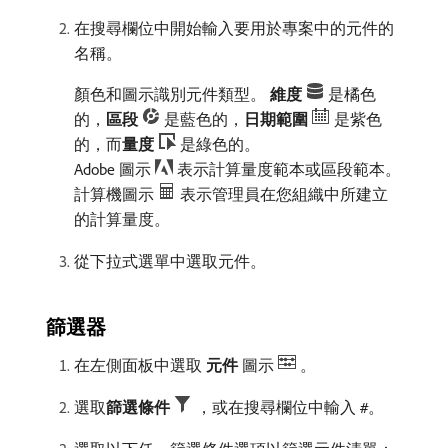
在搜尋欄位中開始輸入要用於專案中的元件的
名稱。
顏色和圖示識別元件類型。
維度
是橘色
的，
區段
是藍色的，
日期範圍
是紫色
的，而​
量度
是綠色的。
Adobe 圖示
表示計算量度範本或區段範本。
計算機圖示
表示管理員在您組織中所建立
的計算量度。
從下拉式選單中選取元件。
篩選器
在左側面板中選取​
元件
​圖示
。
選取​
篩選條件
，或在搜尋欄位中輸入
。
#