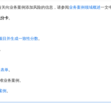
 有关向业务案例添加风险的信息，请参阅
业务案例领域概述
一文
记分卡
。
项目并生成一致性分数
。
。
。
义表单
。
准业务案例。
案例
。