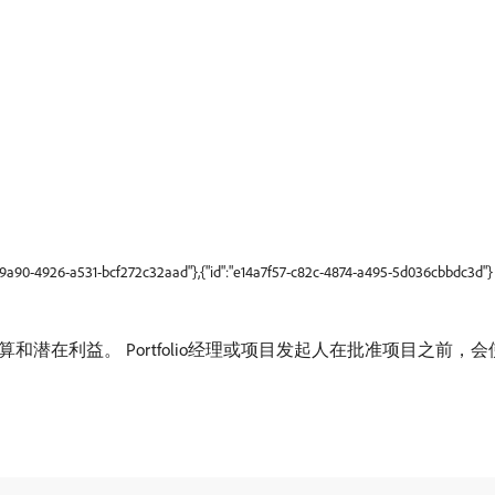
-9a90-4926-a531-bcf272c32aad"},{"id":"e14a7f57-c82c-4874-a495-5d036cbbdc3d"}
潜在利益。 Portfolio经理或项目发起人在批准项目之前