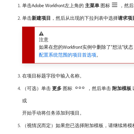
单击Adobe Workfront左上角的​
主菜单
​图标
，然后
单击​
新建项目
，然后从出现的下拉列表中选择​
请求项
注意
如果在您的Workfront实例中删除了“想
配置系统范围的项目首选项
。
在项目标题字段中输入名称。
（可选）单击​
更多
​图标
，然后单击​
附加模板
或
开始手动将任务添加到项目。
（视情况而定）如果您已选择附加模板，请继续将模