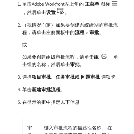
单击Adobe Workfront左上角的​
主菜单
​图标
，然后单击​
设置
。
（视情况而定）如果要创建系统级别的审批流
程，请单击左侧面板中的​
流程
>
审批
。
或
如果要创建组级审批流程，请单击​
组
，单
击组的名称，然后单击​
审批
。
选择​
项目审批
、
任务审批
​或​
问题审批
​选项卡。
单击​
新建审批流程
。
在显示的框中指定以下信息：
审
键入审批流程的描述性名称。 在