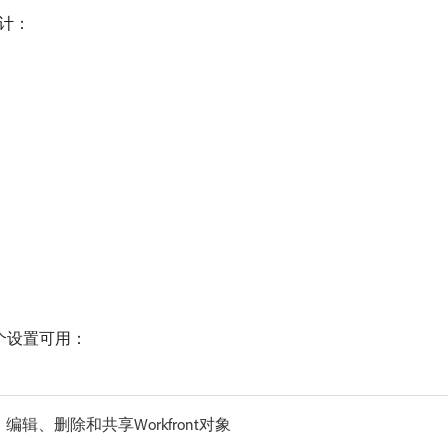
计：
3个设置可用：
辑、删除和共享Workfront对象