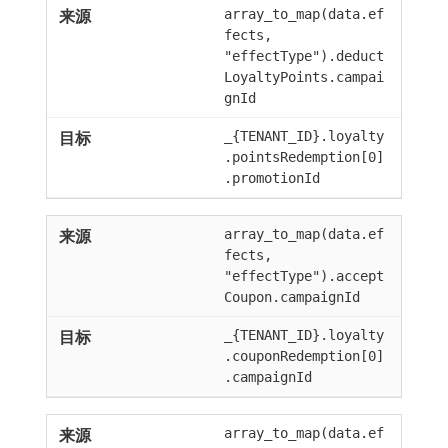
array_to_map(data.ef
fects,
"effectType").deduct
LoyaltyPoints.campai
gnId
_{TENANT_ID}.loyalty
.pointsRedemption[0]
.promotionId
array_to_map(data.ef
fects,
"effectType").accept
Coupon.campaignId
_{TENANT_ID}.loyalty
.couponRedemption[0]
.campaignId
array_to_map(data.ef