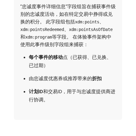
“忠诚度事件详细信息”字段组旨在捕获事件级
别的忠诚度活动，如在特定交易中挣得或兑
换的积分。 此字段组包括
、
xdm:points
、
xdm:pointsRedeemed
xdm:pointsAsOfDate
和
等字段。 在体验事件架构中
xdm:program
使用此事件级别字段组来捕获：
每个事件的移动
​点（已获得、已兑换、
已过期）
由忠诚度优惠券或推荐带来的​
折扣
计划ID
​和交易ID，用于与忠诚度提供商进
行协调。