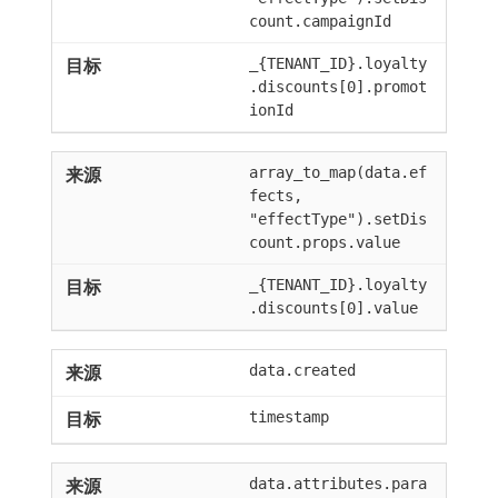
count.campaignId
_{TENANT_ID}.loyalty
.discounts[0].promot
ionId
array_to_map(data.ef
fects,
"effectType").setDis
count.props.value
_{TENANT_ID}.loyalty
.discounts[0].value
data.created
timestamp
data.attributes.para