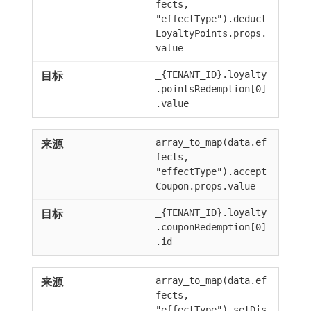
fects,
"effectType").deduct
LoyaltyPoints.props.
value
_{TENANT_ID}.loyalty
.pointsRedemption[0]
.value
array_to_map(data.ef
fects,
"effectType").accept
Coupon.props.value
_{TENANT_ID}.loyalty
.couponRedemption[0]
.id
array_to_map(data.ef
fects,
"effectType").setDis