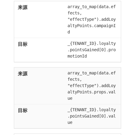
array_to_map(data.ef
fects,
"effectType").addLoy
altyPoints.campaignI
d
_{TENANT_ID}.loyalty
.pointsGained[0].pro
motionId
array_to_map(data.ef
fects,
"effectType").addLoy
altyPoints.props.val
ue
_{TENANT_ID}.loyalty
.pointsGained[0].val
ue