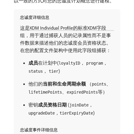
以一致的方式对您的忠诚度计划概念进行建模。
忠诚度详细信息
这是XDM Individual Profile的标准XDM字段
组，用于通过捕获人员的记录属性而不是事
件数据来描述他们的忠诚度会员资格状态。
在您的配置文件架构中使用此字段组捕获：
成员
​在计划中(
，
，
loyaltyID
program
，
)
status
tier
他们的​
当前和生命周期余额
（
、
points
、
等）
lifetimePoints
expiredPoints
密钥​
成员资格日期
(
，
joinDate
，
)
upgradeDate
tierExpiryDate
忠诚度事件详细信息