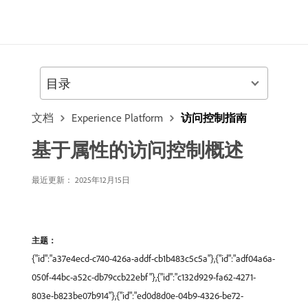
目录
文档
Experience Platform
访问控制指南
基于属性的访问控制概述
最近更新： 2025年12月15日
主题：
{"id":"a37e4ecd-c740-426a-addf-cb1b483c5c5a"},{"id":"adf04a6a-
050f-44bc-a52c-db79ccb22ebf"},{"id":"c132d929-fa62-4271-
803e-b823be07b914"},{"id":"ed0d8d0e-04b9-4326-be72-