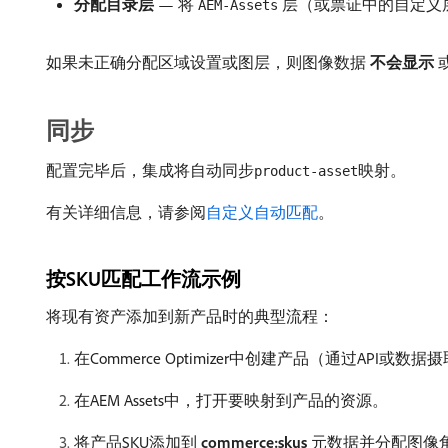
分配目录层
— 将​
​层（或票证中的自定
AEM-Assets
如果未正确分配区域设置或图层，则图像数据​
不会显示
同步
配置完毕后，集成将自动同步
映射。
product-asset
有关详细信息，请参阅
自定义自动匹配
。
按SKU匹配工作流示例
将现有资产添加到新产品时的典型流程：
在Commerce Optimizer中创建产品（通过API
在AEM Assets中，打开要映射到产品的资源。
将产品SKU添加到​
commerce:skus
​元数据并分配图像