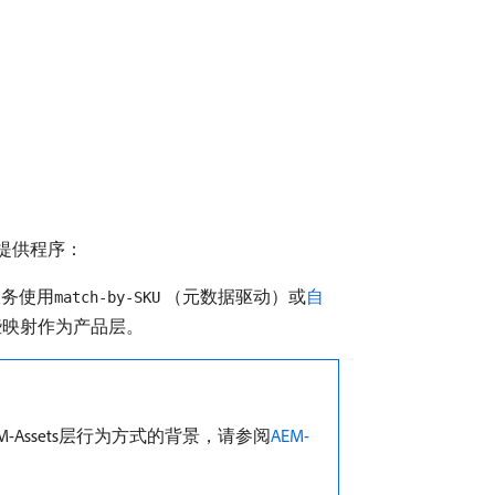
件提供程序：
该服务使用
（元数据驱动）或
自
match-by-SKU
储这些映射作为产品层。
Assets层行为方式的背景，请参阅
AEM-