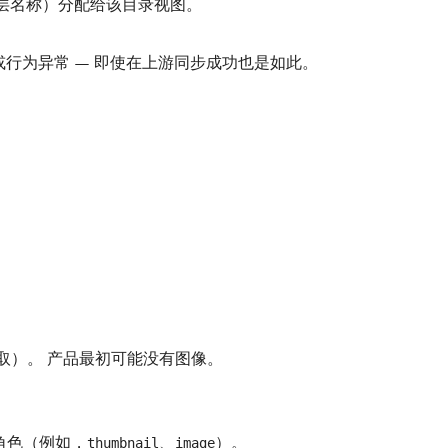
义层名称）分配给该目录视图。
​或行为异常 — 即使在上游同步成功也是如此。
或数据摄取）。 产品最初可能没有图像。
角色（例如，
、
）。
thumbnail
image