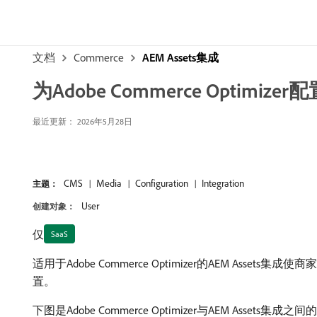
文档
Commerce
AEM Assets集成
为Adobe Commerce Optimizer配
最近更新： 2026年5月28日
CMS
Media
Configuration
Integration
主题：
User
创建对象：
仅
SaaS
适用于Adobe Commerce Optimizer的AEM Asse
置。
下图是Adobe Commerce Optimizer与AEM Assets集