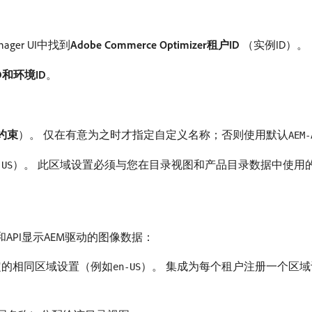
nager UI中找到​
Adobe Commerce Optimizer租户ID
（实例ID）。
ID和环境ID
。
约束
）。 仅在有意为之时才指定自定义名称；否则使用默认​
AEM-
）。 此区域设置必须与您在目录视图和产品目录数据中使用
-US
店面和API显示AEM驱动的图像数据：
的相同区域设置（例如​
）。 集成为每个租户注册一个区
en-US